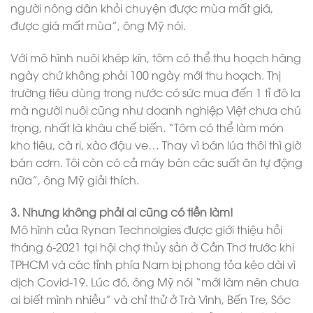
người nông dân khỏi chuyện được mùa mất giá,
được giá mất mùa”, ông Mỹ nói.
Với mô hình nuôi khép kín, tôm có thể thu hoạch hàng
ngày chứ không phải 100 ngày mới thu hoạch. Thị
trường tiêu dùng trong nước có sức mua đến 1 tỉ đô la
mà người nuôi cũng như doanh nghiệp Việt chưa chú
trọng, nhất là khâu chế biến. “Tôm có thể làm món
kho tiêu, cà ri, xào đậu ve… Thay vì bán lúa thôi thì giờ
bán cơm. Tôi còn có cả máy bán các suất ăn tự động
nữa”, ông Mỹ giải thích.
3. Nhưng không phải ai cũng có tiền làm!
Mô hình của Rynan Technolgies được giới thiệu hồi
tháng 6-2021 tại hội chợ thủy sản ở Cần Thơ trước khi
TPHCM và các tỉnh phía Nam bị phong tỏa kéo dài vì
dịch Covid-19. Lúc đó, ông Mỹ nói “mới làm nên chưa
ai biết mình nhiều” và chỉ thử ở Trà Vinh, Bến Tre, Sóc