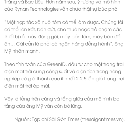
Trăng và Bạc Liêu. Hơn năm sau, ý tưởng và mô hình
của Rynan Technologies vẫn chưa thật sự bức phá.
“Một hợp tác xã nuôi tôm có thể làm được. Chúng tôi
có thể liên kết, bán đứt, cho thuê hoặc trả chậm các
thiết bị rồi máy đóng gói, máy bán tôm, máy bán đồ
ăn… Cái cần là phải có ngân hàng đồng hành”, ông
Mỹ nhấn mạnh.
Theo tính toán của GreenID, đầu tư cho một trang trại
điện mặt trời cùng công suất và diện tích trong nông
nghiệp có giá thành cao ít nhất 2-2,5 lần giá trang trại
điện mặt trời áp mái.
Vậy là tầng trên cùng và tầng giữa của mô hình ba
tầng của ông Mỹ vẫn còn bỏ lửng.
Nguồn: Tạp chí Sài Gòn Times (thesaigontimes.vn).