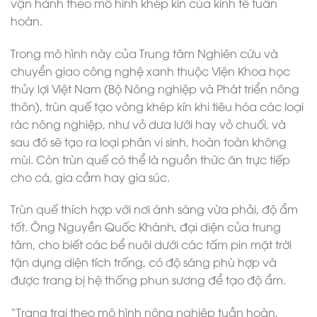
vận hành theo mô hình khép kín của kinh tế tuần
hoàn.
Trong mô hình này của Trung tâm Nghiên cứu và
chuyển giao công nghệ xanh thuộc Viện Khoa học
thủy lợi Việt Nam (Bộ Nông nghiệp và Phát triển nông
thôn), trùn quế tạo vòng khép kín khi tiêu hóa các loại
rác nông nghiệp, như vỏ dưa lưới hay vỏ chuối, và
sau đó sẽ tạo ra loại phân vi sinh, hoàn toàn không
mùi. Còn trùn quế có thể là nguồn thức ăn trực tiếp
cho cá, gia cầm hay gia súc.
Trùn quế thích hợp với nơi ánh sáng vừa phải, độ ẩm
tốt. Ông Nguyễn Quốc Khánh, đại diện của trung
tâm, cho biết các bể nuôi dưới các tấm pin mặt trời
tận dụng diện tích trống, có độ sáng phù hợp và
được trang bị hệ thống phun sương để tạo độ ẩm.
“Trang trại theo mô hình nông nghiệp tuần hoàn,