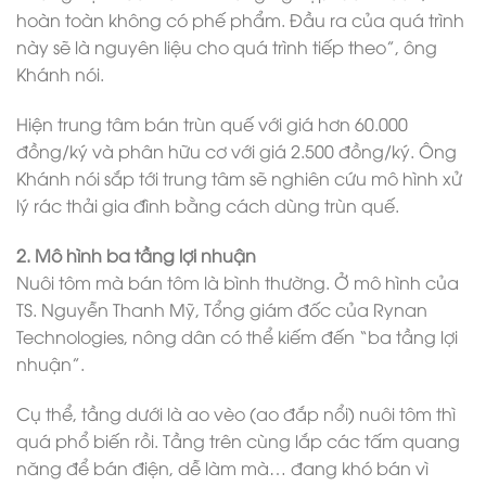
hoàn toàn không có phế phẩm. Đầu ra của quá trình
này sẽ là nguyên liệu cho quá trình tiếp theo”, ông
Khánh nói.
Hiện trung tâm bán trùn quế với giá hơn 60.000
đồng/ký và phân hữu cơ với giá 2.500 đồng/ký. Ông
Khánh nói sắp tới trung tâm sẽ nghiên cứu mô hình xử
lý rác thải gia đình bằng cách dùng trùn quế.
2. Mô hình ba tầng lợi nhuận
Nuôi tôm mà bán tôm là bình thường. Ở mô hình của
TS. Nguyễn Thanh Mỹ, Tổng giám đốc của Rynan
Technologies, nông dân có thể kiếm đến “ba tầng lợi
nhuận”.
Cụ thể, tầng dưới là ao vèo (ao đắp nổi) nuôi tôm thì
quá phổ biến rồi. Tầng trên cùng lắp các tấm quang
năng để bán điện, dễ làm mà… đang khó bán vì