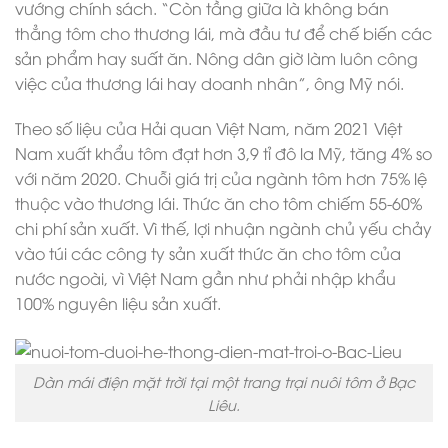
vướng chính sách. “Còn tầng giữa là không bán
thẳng tôm cho thương lái, mà đầu tư để chế biến các
sản phẩm hay suất ăn. Nông dân giờ làm luôn công
việc của thương lái hay doanh nhân”, ông Mỹ nói.
Theo số liệu của Hải quan Việt Nam, năm 2021 Việt
Nam xuất khẩu tôm đạt hơn 3,9 tỉ đô la Mỹ, tăng 4% so
với năm 2020. Chuỗi giá trị của ngành tôm hơn 75% lệ
thuộc vào thương lái. Thức ăn cho tôm chiếm 55-60%
chi phí sản xuất. Vì thế, lợi nhuận ngành chủ yếu chảy
vào túi các công ty sản xuất thức ăn cho tôm của
nước ngoài, vì Việt Nam gần như phải nhập khẩu
100% nguyên liệu sản xuất.
Dàn mái điện mặt trời tại một trang trại nuôi tôm ở Bạc
Liêu.