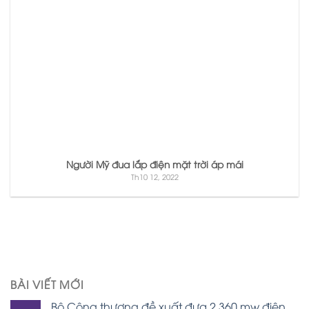
Người Mỹ đua lắp điện mặt trời áp mái
Th10 12, 2022
BÀI VIẾT MỚI
Bộ Công thương đề xuất đưa 2.360 mw điện