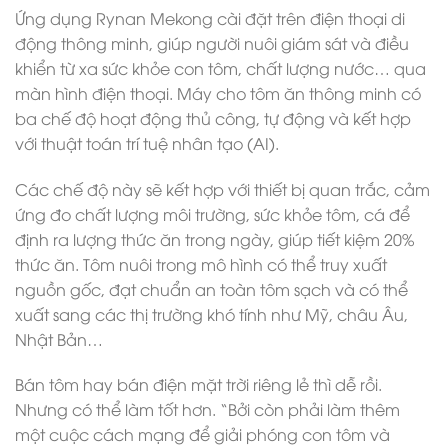
Ứng dụng Rynan Mekong cài đặt trên điện thoại di
động thông minh, giúp người nuôi giám sát và điều
khiển từ xa sức khỏe con tôm, chất lượng nước… qua
màn hình điện thoại. Máy cho tôm ăn thông minh có
ba chế độ hoạt động thủ công, tự động và kết hợp
với thuật toán trí tuệ nhân tạo (AI).
Các chế độ này sẽ kết hợp với thiết bị quan trắc, cảm
ứng đo chất lượng môi trường, sức khỏe tôm, cá để
định ra lượng thức ăn trong ngày, giúp tiết kiệm 20%
thức ăn. Tôm nuôi trong mô hình có thể truy xuất
nguồn gốc, đạt chuẩn an toàn tôm sạch và có thể
xuất sang các thị trường khó tính như Mỹ, châu Âu,
Nhật Bản…
Bán tôm hay bán điện mặt trời riêng lẻ thì dễ rồi.
Nhưng có thể làm tốt hơn. “Bởi còn phải làm thêm
một cuộc cách mạng để giải phóng con tôm và