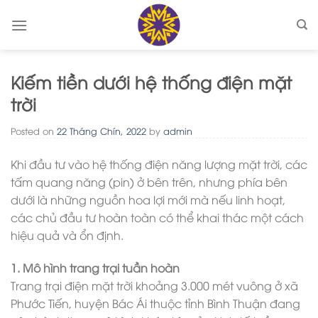
Skip
to
content
Kiếm tiền dưới hệ thống điện mặt
trời
Posted on
22 Tháng Chín, 2022
by
admin
Khi đầu tư vào hệ thống điện năng lượng mặt trời, các
tấm quang năng (pin) ở bên trên, nhưng phía bên
dưới là những nguồn hoa lợi mới mà nếu linh hoạt,
các chủ đầu tư hoàn toàn có thể khai thác một cách
hiệu quả và ổn định.
1. Mô hình trang trại tuần hoàn
Trang trại điện mặt trời khoảng 3.000 mét vuông ở xã
Phước Tiến, huyện Bác Ái thuộc tỉnh Bình Thuận đang