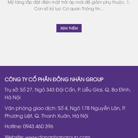
Mỹ tăng lắp đặt điện mặt trời áp mái để giảm phụ thuộc. 1.
Con số kỷ lục Cơ quan Thông tin...
XEM THÊM
CÔNG TY CỔ PHẦN ĐỒNG NHÂN GROUP
Trụ sở: Số 27, Ngõ 343 Đội Cấn, P. Liễu Giai, Q. Ba Đình,
Hà Nội
Văn phòng giao dịch: Số 4, Ngõ 178 Nguyễn Lân, P.
Phương Liệt, Q. Thanh Xuân, Hà Nội
Hotline: 0943 460 396
Website: www.dongnhangroup.com