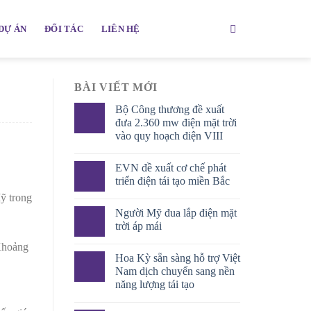
DỰ ÁN
ĐỐI TÁC
LIÊN HỆ
BÀI VIẾT MỚI
Bộ Công thương đề xuất
đưa 2.360 mw điện mặt trời
vào quy hoạch điện VIII
EVN đề xuất cơ chế phát
triển điện tái tạo miền Bắc
ỹ trong
Người Mỹ đua lắp điện mặt
trời áp mái
 Khoảng
Hoa Kỳ sẵn sàng hỗ trợ Việt
Nam dịch chuyển sang nền
năng lượng tái tạo