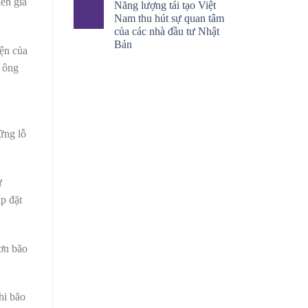
ến giá
Năng lượng tái tạo Việt
Nam thu hút sự quan tâm
của các nhà đầu tư Nhật
Bản
iện của
, ông
ững lỗ
ự
p đặt
cơn bão
hi bão