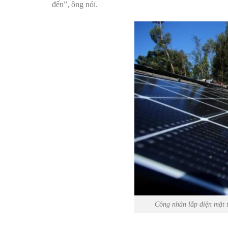
đến”, ông nói.
Công nhân lắp điện mặt t