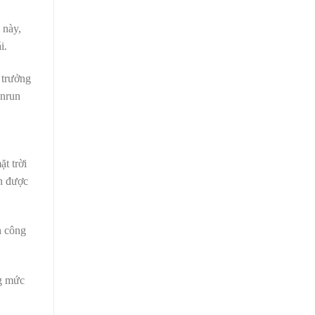
 này,
i.
 trưởng
unrun
t trời
ớn được
h công
ng mức