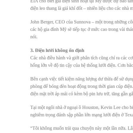
EIA cho biết giá điện sinh hoạt tại Mỹ được dự báo t
điện leo thang là giá khí đốt – nhiên liệu cho các nhà 
John Berger, CEO của Sunnova – một trong những công 
các hộ gia đình Mỹ sẽ tiếp tục ở mức cao trong vài th
nói.
3. Điện lưới không ổn định
Các nhà điều hành và giới phân tích cũng chỉ ra các c
hổng lớn về độ tin cậy của hệ thống lưới điện. Cơn bão
Bên cạnh việc tiết kiệm năng lượng dư thừa để sử dụng
phòng để bóng đèn hoạt động trong thời gian cúp điệ
điện mặt trời áp mái có kèm bộ pin lưu trữ, tăng gần g
Tại một ngôi nhà ở ngoại ô Houston, Kevin Lee cho biế
nghiêm trọng đánh sập phần lớn mạng lưới điện ở Tex
“Tôi không muốn trải qua chuyện này một lần nữa. Lắp 