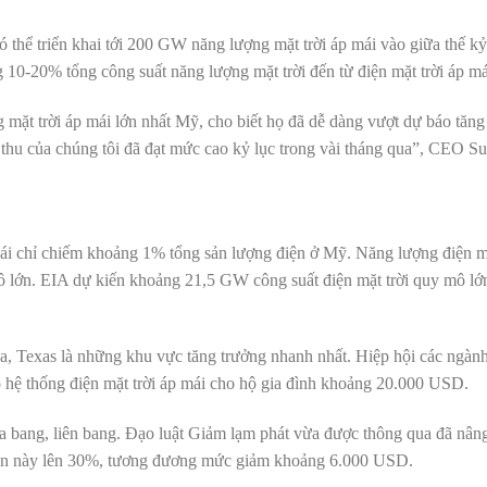
hể triển khai tới 200 GW năng lượng mặt trời áp mái vào giữa thế kỷ
10-20% tổng công suất năng lượng mặt trời đến từ điện mặt trời áp má
mặt trời áp mái lớn nhất Mỹ, cho biết họ đã dễ dàng vượt dự báo tăng
thu của chúng tôi đã đạt mức cao kỷ lục trong vài tháng qua”, CEO S
mái chỉ chiếm khoảng 1% tổng sản lượng điện ở Mỹ. Năng lượng điện mặ
mô lớn. EIA dự kiến khoảng 21,5 GW công suất điện mặt trời quy mô l
a, Texas là những khu vực tăng trưởng nhanh nhất. Hiệp hội các ngàn
ho hệ thống điện mặt trời áp mái cho hộ gia đình khoảng 20.000 USD.
ủa bang, liên bang. Đạo luật Giảm lạm phát vừa được thông qua đã nâ
 điện này lên 30%, tương đương mức giảm khoảng 6.000 USD.