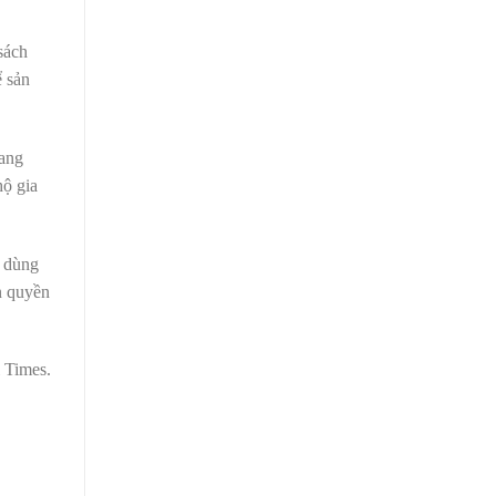
sách
ể sản
bang
hộ gia
u dùng
n quyền
 Times.