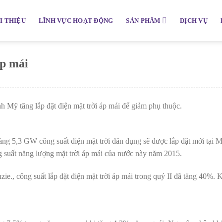
I THIỆU
LĨNH VỰC HOẠT ĐỘNG
SẢN PHẨM
DỊCH VỤ
áp mái
ình Mỹ tăng lắp đặt điện mặt trời áp mái để giảm phụ thuộc.
g 5,3 GW công suất điện mặt trời dân dụng sẽ được lắp đặt mới tại M
g suất năng lượng mặt trời áp mái của nước này năm 2015.
e., công suất lắp đặt điện mặt trời áp mái trong quý II đã tăng 40%.