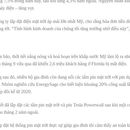
ăng 7,5% trong năm nay, sau khi tăng 4,3% năm ngoái. Nguyên nhân khi
máy điện – tăng vọt.
ty lắp đặt điện mặt trời áp mái lớn nhất Mỹ, cho rằng hóa đơn tiền đ
áng tới. “Tình hình kinh doanh của chúng tôi tăng trưởng nhờ điều này”
ơn bão, thời tiết nắng nóng và hoả hoạn trên khắp nước Mỹ làm lộ ra nh
 tháng 9 vừa qua đã khiến 2,6 triệu khách hàng ở Florida bị mất điện.
 sau đó, nhiều hộ gia đình còn đang nối các tấm pin mặt trời với pin d
n. Nhóm nghiên cứu EnergySage cho biết hiện khoảng 20% công suất lắ
ấp đôi kể từ 2020.
t đã lắp đặt các tấm pin mặt trời và pin Tesla Powerwall sau khi một 
as tháng 2 năm ngoái.
đặt hệ thống pin mặt trời thực sự giúp gia đình tôi cảm thấy an toàn k