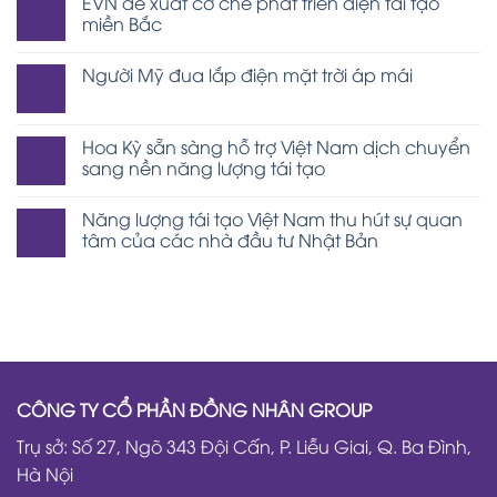
EVN đề xuất cơ chế phát triển điện tái tạo
miền Bắc
Người Mỹ đua lắp điện mặt trời áp mái
Hoa Kỳ sẵn sàng hỗ trợ Việt Nam dịch chuyển
sang nền năng lượng tái tạo
Năng lượng tái tạo Việt Nam thu hút sự quan
tâm của các nhà đầu tư Nhật Bản
CÔNG TY CỔ PHẦN ĐỒNG NHÂN GROUP
Trụ sở: Số 27, Ngõ 343 Đội Cấn, P. Liễu Giai, Q. Ba Đình,
Hà Nội