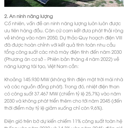
2. An ninh năng lượng
Cố nhiên, vấn đề an ninh năng lượng luôn luôn được
ưu tiên hàng đầu. Căn cứ cam kết đưa phát thải ròng
về không vào năm 2050, Dự thảo Quy hoạch điện VIII
đã được hoàn chỉnh với kết quả tính toán nhu cầu
tổng công suất các nhà máy điện tính đến năm 2030
(Phương án cơ sở – Phiên bản tháng 4 năm 2022) về
năng lượng tái tạo, Việt Nam cần:
Khoảng 145.930 MW (không tính điện mặt trời mái nhà
và các nguồn đồng phát). Trong đó, nhiệt điện than
có công suất 37.467 MW (chiểm tỷ lệ 25,7%) vào năm
2030 và không phát triển thêm cho tới năm 2045 (đến
thời điểm này tỷ lệ giảm xuống chỉ còn 9,6%).
Điện gió trên bờ dự kiến chiếm 11% công suất toàn hệ
thống vào năm 2030 và 14,3% vào năm 2045; điện gió