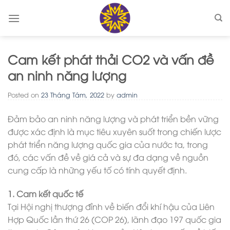
Skip
to
content
Cam kết phát thải CO2 và vấn đề
an ninh năng lượng
Posted on
23 Tháng Tám, 2022
by
admin
Đảm bảo an ninh năng lượng và phát triển bền vững
được xác định là mục tiêu xuyên suốt trong chiến lược
phát triển năng lượng quốc gia của nước ta, trong
đó, các vấn đề về giá cả và sự đa dạng về nguồn
cung cấp là những yếu tố có tính quyết định.
1. Cam kết quốc tế
Tại Hội nghị thượng đỉnh về biến đổi khí hậu của Liên
Hợp Quốc lần thứ 26 (COP 26), lãnh đạo 197 quốc gia