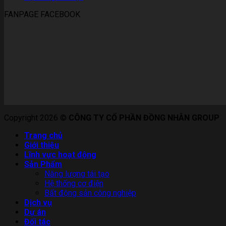
FANPAGE FACEBOOK
Copyright 2026 ©
CÔNG TY CỔ PHẦN ĐỒNG NHÂN GROUP
Trang chủ
Giới thiệu
Lĩnh vực hoạt động
Sản Phẩm
Năng lượng tái tạo
Hệ thống cơ điện
Bất động sản công nghiệp
Dịch vụ
Dự án
Đối tác