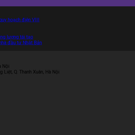
quy hoạch điện VIII
ng lượng tái tạo
 nhà đầu tư Nhật Bản
à Nội
 Liệt, Q. Thanh Xuân, Hà Nội