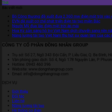
Th8
Bài viết mới
Bộ Công thương đề xuất đưa 2.360 mw điện mặt trời vào 
EVN đề xuất cơ chế phát triển điện tái tạo miền Bắc
Người Mỹ đua lắp điện mặt trời áp mái
Hoa Kỳ sẵn sàng hỗ trợ Việt Nam dịch chuyển sang nền nă
Năng lượng tái tạo Việt Nam thu hút sự quan tâm của các
CÔNG TY CỔ PHẦN ĐỒNG NHÂN GROUP
Trụ sở: Số 27, Ngõ 343 Đội Cấn, P. Liễu Giai, Q. Ba Đình, H
Văn phòng giao dịch: Số 4, Ngõ 178 Nguyễn Lân, P. Phương
Hotline: 0943 460 396
Website: www.dongnhangroup.com
Email: info@dongnhangroup.com
DỊCH VỤ
Giới thiệu
Đối tác
Liên hệ
Năng lượng tái tạo
Hệ thống cơ điện