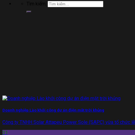
Tìm kiếm:
Doanh nghiệp Lào khởi công dự án điện mặt trời khủng
Công ty TNHH Solar Attapeu Power Sole (SAPC) vừa tổ chức lễ 
31