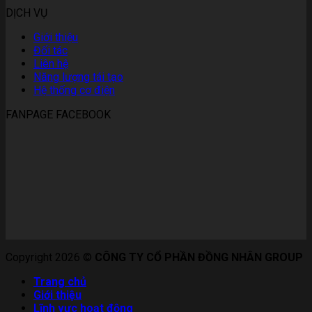
DỊCH VỤ
Giới thiệu
Đối tác
Liên hệ
Năng lượng tái tạo
Hệ thống cơ điện
FANPAGE FACEBOOK
Copyright 2026 ©
CÔNG TY CỔ PHẦN ĐỒNG NHÂN GROUP
Trang chủ
Giới thiệu
Lĩnh vực hoạt động