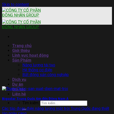
Skip to content
Trang chủ
Giới thiệu
Lĩnh vực hoạt động
Sản Phẩm
Năng lượng tái tạo
Hệ thống cơ điện
Bất động sản công nghiệp
Dịch vụ
Dự án
Đối tác
Liên hệ
Bigsolar Trung Quốc tìm đến Đông Nam Á
Tìm kiếm:
Các tập đoàn điện năng lượng mặt trời Trung Quốc đang thiết
lập ngày càng...