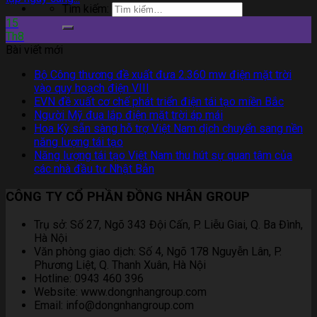
Tìm kiếm:
15
Th8
Bài viết mới
Bộ Công thương đề xuất đưa 2.360 mw điện mặt trời
vào quy hoạch điện VIII
EVN đề xuất cơ chế phát triển điện tái tạo miền Bắc
Người Mỹ đua lắp điện mặt trời áp mái
Hoa Kỳ sẵn sàng hỗ trợ Việt Nam dịch chuyển sang nền
năng lượng tái tạo
Năng lượng tái tạo Việt Nam thu hút sự quan tâm của
các nhà đầu tư Nhật Bản
CÔNG TY CỔ PHẦN ĐỒNG NHÂN GROUP
Trụ sở: Số 27, Ngõ 343 Đội Cấn, P. Liễu Giai, Q. Ba Đình,
Hà Nội
Văn phòng giao dịch: Số 4, Ngõ 178 Nguyễn Lân, P.
Phương Liệt, Q. Thanh Xuân, Hà Nội
Hotline: 0943 460 396
Website: www.dongnhangroup.com
Email: info@dongnhangroup.com